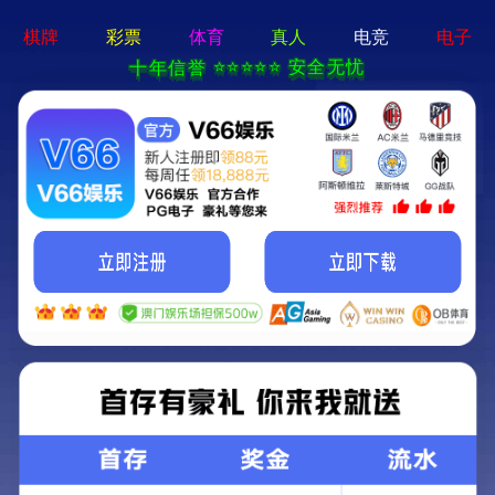
澳门精准24码首
矿用混凝土泵
远程湿喷机
矿
页