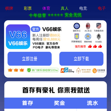
澳门精准24码首
矿用混凝土泵
远程湿喷机
矿
页