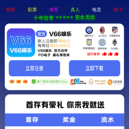
澳门精准24码首
矿用混凝土泵
远程湿喷机
矿
页