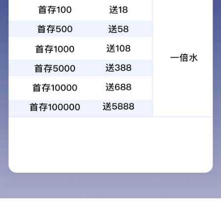
当前位置：
首页
>
新闻资讯
>
远程湿喷机资讯
远距离喷浆机-1000米湿喷机,提升喷
文章出处：
/product/100.html
作者：
澳门精准2
在现代化矿井建设中，喷浆支护作业的效率与质量直接关系
效率低下等问题，难以满足深部巷道施工需求。而澳门精准2
喷浆机具体有哪些优势呢？感兴趣的朋友们可以跟小编来详细