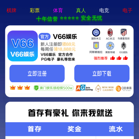
澳门精准24码首
矿用混凝土泵
远程湿喷机
矿
页