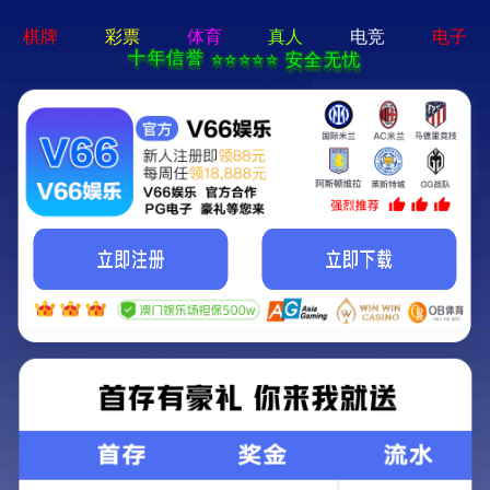
澳门精准24码首
矿用混凝土泵
远程湿喷机
矿
页