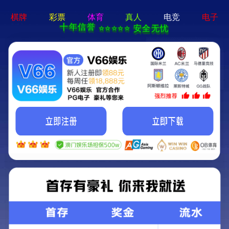
澳门精准24码首
矿用混凝土泵
远程湿喷机
矿
页