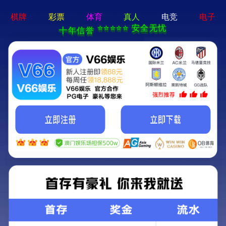
澳门精准24码首
矿用混凝土泵
远程湿喷机
矿
页